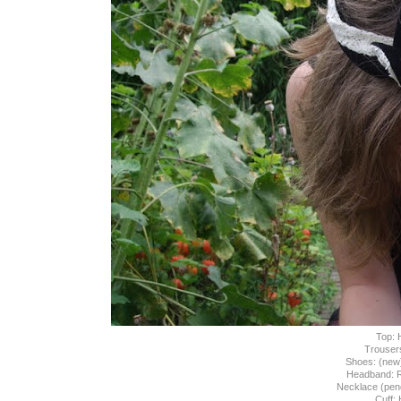
Top:
Trouser
Shoes: (new)
Headband: R
Necklace (pen
Cuff: